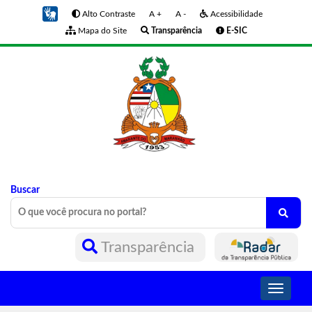
Alto Contraste
A +
A -
Acessibilidade
Mapa do Site
Transparência
E-SIC
Buscar
Transparência
Toggle
navigati