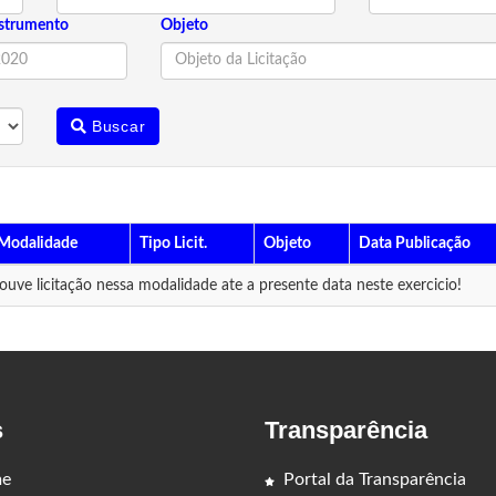
strumento
Objeto
Buscar
Modalidade
Tipo Licit.
Objeto
Data Publicação
uve licitação nessa modalidade ate a presente data neste exercicio!
s
Transparência
e
Portal da Transparência