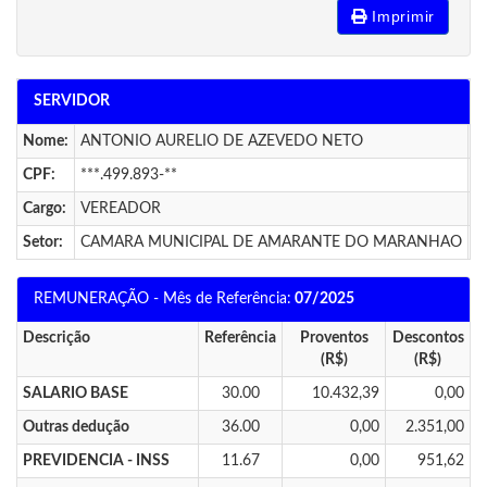
Imprimir
SERVIDOR
Nome:
ANTONIO AURELIO DE AZEVEDO NETO
V
CPF:
***.499.893-**
P
Cargo:
VEREADOR
D
Setor:
CAMARA MUNICIPAL DE AMARANTE DO MARANHAO
A
REMUNERAÇÃO - Mês de Referência:
07/2025
Descrição
Referência
Proventos
Descontos
(R$)
(R$)
SALARIO BASE
30.00
10.432,39
0,00
Outras dedução
36.00
0,00
2.351,00
PREVIDENCIA - INSS
11.67
0,00
951,62