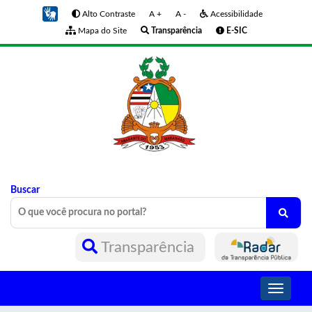
Alto Contraste
A +
A -
Acessibilidade
Mapa do Site
Transparência
E-SIC
Buscar
Transparência
Toggle
navigati