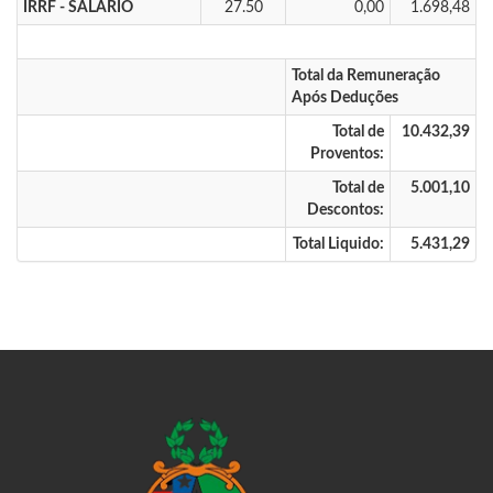
IRRF - SALARIO
27.50
0,00
1.698,48
Total da Remuneração
Após Deduções
Total de
10.432,39
Proventos:
Total de
5.001,10
Descontos:
Total Liquido:
5.431,29