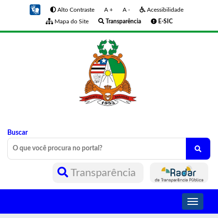
Alto Contraste
A +
A -
Acessibilidade
Mapa do Site
Transparência
E-SIC
Buscar
Transparência
Toggle
navigati