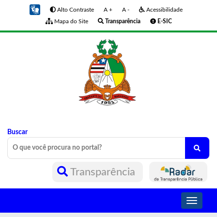
Alto Contraste
A +
A -
Acessibilidade
Mapa do Site
Transparência
E-SIC
Buscar
Transparência
Toggle
navigati