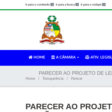
Ir para o conteúdo
1
Ir para a busca
2
Ir para o rodapé
3
HOME
A CÂMARA
ATIV. LEGIS
PARECER AO PROJETO DE LEI
Home
Transparência
Parecer
PARECER AO PROJETO