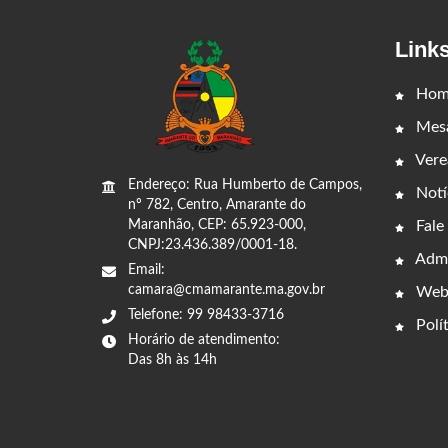
Link
Hom
Mesa
Vere
Endereço: Rua Humberto de Campos,
Notí
nº 782, Centro, Amarante do
Fale
Maranhão, CEP: 65.923-000,
CNPJ:23.436.389/0001-18.
Admi
Email:
camara@cmamarante.ma.gov.br
Web
Telefone: 99 98433-3716
Polít
Horário de atendimento:
Das 8h às 14h