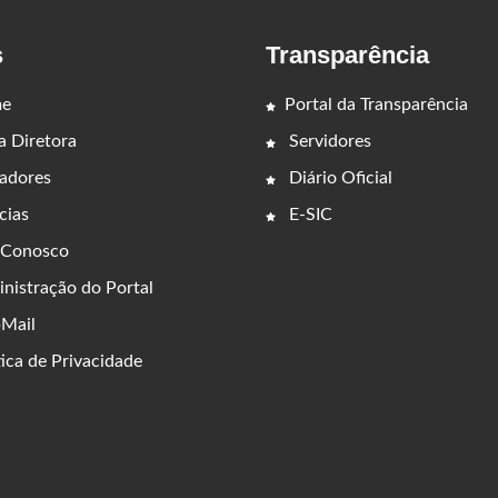
s
Transparência
e
Portal da Transparência
 Diretora
Servidores
adores
Diário Oficial
cias
E-SIC
 Conosco
nistração do Portal
Mail
ica de Privacidade