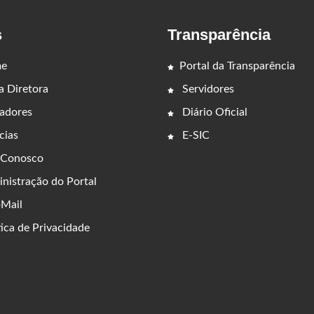
s
Transparência
e
Portal da Transparência
 Diretora
Servidores
adores
Diário Oficial
cias
E-SIC
 Conosco
nistração do Portal
Mail
ica de Privacidade