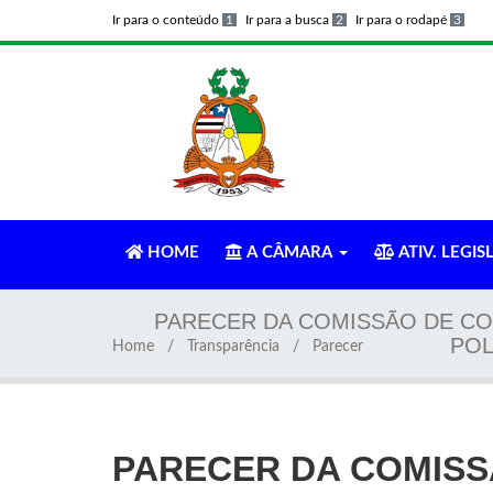
Ir para o conteúdo
1
Ir para a busca
2
Ir para o rodapé
3
HOME
A CÂMARA
ATIV. LEGIS
PARECER DA COMISSÃO DE CON
POL
Home
Transparência
Parecer
PARECER DA COMISS