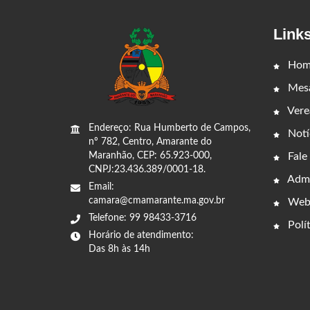
Link
Hom
Mesa
Vere
Endereço: Rua Humberto de Campos,
Notí
nº 782, Centro, Amarante do
Fale
Maranhão, CEP: 65.923-000,
CNPJ:23.436.389/0001-18.
Admi
Email:
camara@cmamarante.ma.gov.br
Web
Telefone: 99 98433-3716
Polít
Horário de atendimento:
Das 8h às 14h