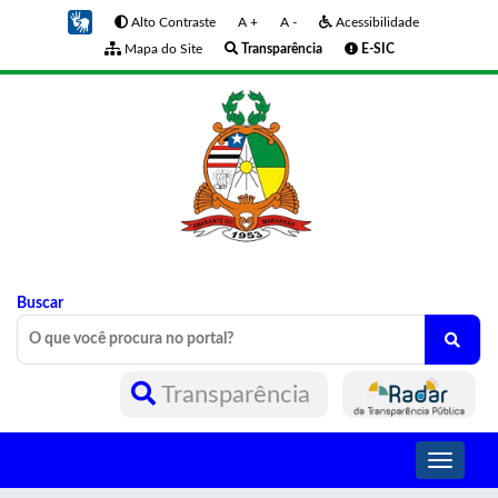
Alto Contraste
A +
A -
Acessibilidade
Mapa do Site
Transparência
E-SIC
Buscar
Transparência
Toggle
navigati