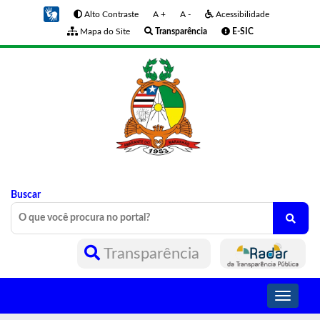
Alto Contraste
A +
A -
Acessibilidade
Mapa do Site
Transparência
E-SIC
Buscar
Transparência
Toggle
navigati