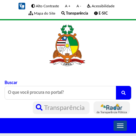
Alto Contraste
A +
A -
Acessibilidade
Mapa do Site
Transparência
E-SIC
Buscar
Transparência
Toggle
navigati