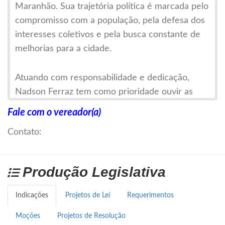
Maranhão. Sua trajetória política é marcada pelo
compromisso com a população, pela defesa dos
interesses coletivos e pela busca constante de
melhorias para a cidade.
Atuando com responsabilidade e dedicação,
Nadson Ferraz tem como prioridade ouvir as
demandas da comunidade e transformá-las em
Fale com o vereador(a)
propostas que contribuam para o
Contato:
desenvolvimento do município. Sua atuação
parlamentar se caracteriza pela seriedade, pelo
diálogo aberto e pela firmeza na defesa de
Produção Legislativa
iniciativas que promovam avanços sociais,
econômicos e estruturais.
Indicações
Projetos de Lei
Requerimentos
Moções
Projetos de Resolução
Reconhecido por sua postura ética e