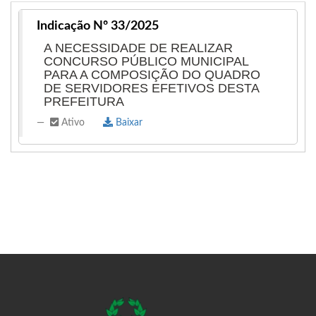
comprometida, Nadson Ferraz segue
Indicação Nº 33/2025
desempenhando seu papel de representante do
A NECESSIDADE DE REALIZAR
povo com empenho e transparência, reforçando
CONCURSO PÚBLICO MUNICIPAL
sua missão de trabalhar em favor de Amarante
PARA A COMPOSIÇÃO DO QUADRO
DE SERVIDORES EFETIVOS DESTA
do Maranhão e de todos os seus cidadãos.
PREFEITURA
Ativo
Baixar