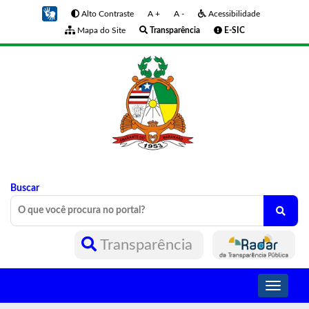
Alto Contraste
A +
A -
Acessibilidade
Mapa do Site
Transparência
E-SIC
Buscar
Transparência
Toggle
navigati