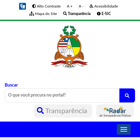
Alto Contraste
A +
A -
Acessibilidade
Mapa do Site
Transparência
E-SIC
Buscar
Transparência
Toggle
navigati