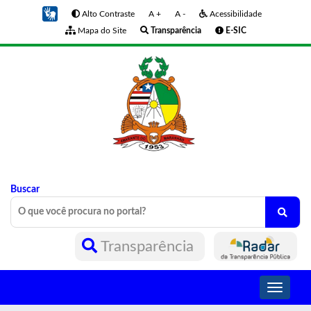
Alto Contraste
A +
A -
Acessibilidade
Mapa do Site
Transparência
E-SIC
Buscar
Transparência
Toggle
navigati