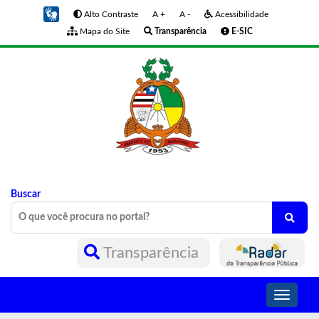
Alto Contraste
A +
A -
Acessibilidade
Mapa do Site
Transparência
E-SIC
Buscar
Transparência
Toggle
navigati