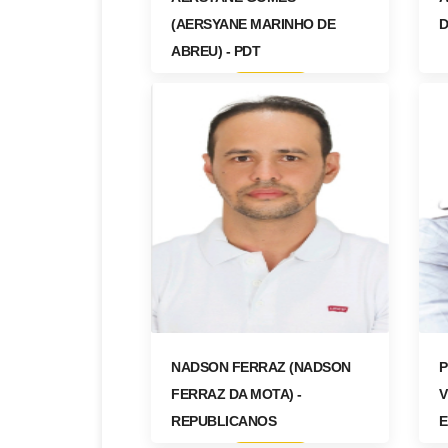
(AERSYANE MARINHO DE
D
ABREU) - PDT
ACESSAR
NADSON FERRAZ (NADSON
P
FERRAZ DA MOTA) -
V
REPUBLICANOS
E
(