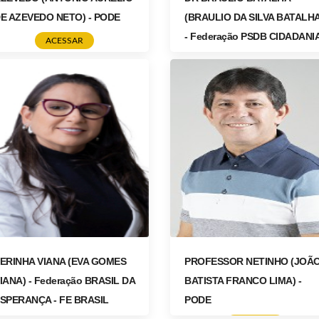
E AZEVEDO NETO) - PODE
(BRAULIO DA SILVA BATALHA
- Federação PSDB CIDADANI
ACESSAR
(PSDB/CIDADANIA)
ACESSAR
ERINHA VIANA (EVA GOMES
PROFESSOR NETINHO (JOÃ
IANA) - Federação BRASIL DA
BATISTA FRANCO LIMA) -
SPERANÇA - FE BRASIL
PODE
PT/PC do B/PV)