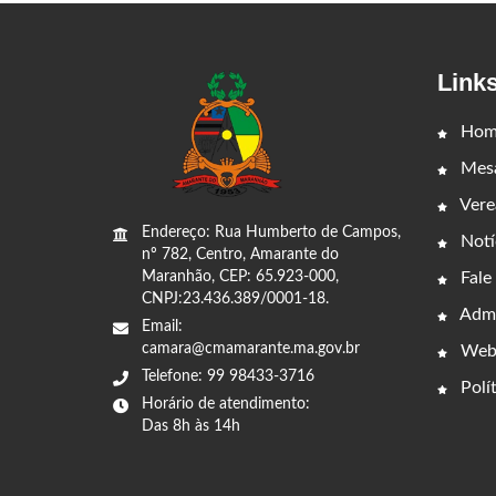
Link
Hom
Mesa
Vere
Endereço: Rua Humberto de Campos,
Notí
nº 782, Centro, Amarante do
Fale
Maranhão, CEP: 65.923-000,
CNPJ:23.436.389/0001-18.
Admi
Email:
camara@cmamarante.ma.gov.br
Web
Telefone: 99 98433-3716
Polít
Horário de atendimento:
Das 8h às 14h