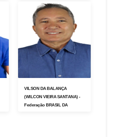
VILSON DA BALANÇA
(WILCON VIEIRA SANTANA) -
Federação BRASIL DA
ESPERANÇA - FE BRASIL
(PT/PC do B/PV)
ACESSAR