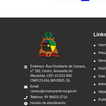
Link
Hom
Mesa
Vere
Endereço: Rua Humberto de Campos,
Notí
nº 782, Centro, Amarante do
Fale
Maranhão, CEP: 65.923-000,
CNPJ:23.436.389/0001-18.
Admi
Email:
camara@cmamarante.ma.gov.br
Web
Telefone: 99 98433-3716
Polít
Horário de atendimento: