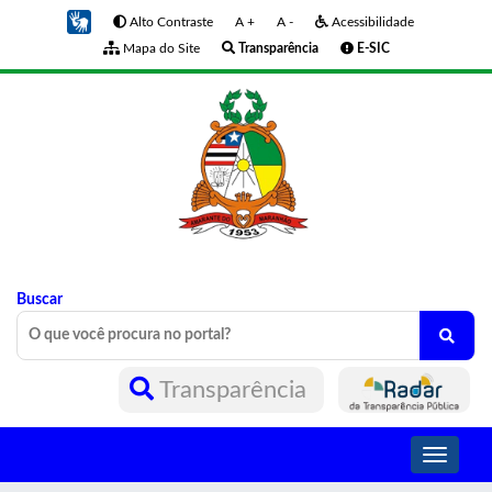
Alto Contraste
A +
A -
Acessibilidade
Mapa do Site
Transparência
E-SIC
Buscar
Transparência
Toggle
navigati