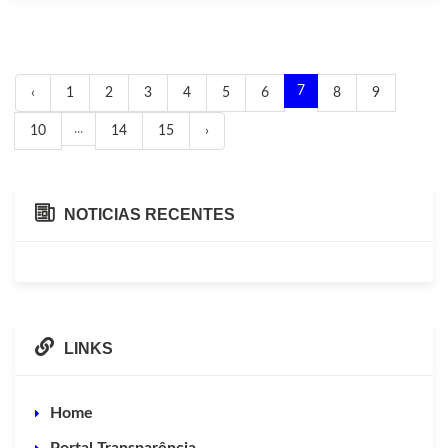
7
‹
1
2
3
4
5
6
8
9
...
10
14
15
›
NOTICIAS RECENTES
LINKS
Home