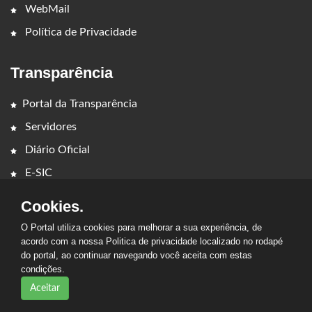
WebMail
Política de Privacidade
Transparência
Portal da Transparência
Servidores
Diário Oficial
E-SIC
Cookies.
O Portal utiliza cookies para melhorar a sua experiência, de
acordo com a nossa Politica de privacidade localizado no rodapé
do portal, ao continuar navegando você aceita com estas
2026 - CÂMARA MUNICIPAL DE AMARANTE DO MARANHÃO.
condições.
Todos os direitos reservados.
Aceitar