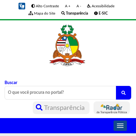
Alto Contraste
A +
A -
Acessibilidade
Mapa do Site
Transparência
E-SIC
Buscar
Transparência
Toggle
navigati